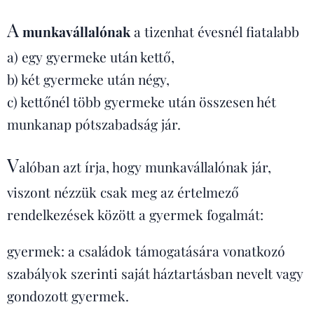
A
munkavállalónak
a tizenhat évesnél fiatalabb
a) egy gyermeke után kettő,
b) két gyermeke után négy,
c) kettőnél több gyermeke után összesen hét
munkanap pótszabadság jár.
V
alóban azt írja, hogy munkavállalónak jár,
viszont nézzük csak meg az értelmező
rendelkezések között a gyermek fogalmát:
gyermek: a családok támogatására vonatkozó
szabályok szerinti saját háztartásban nevelt vagy
gondozott gyermek.