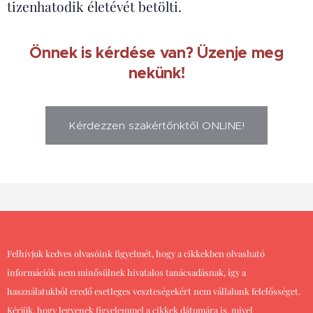
tizenhatodik életévét betölti.
Önnek is kérdése van? Üzenje meg
nekünk!
Kérdezzen szakértőnktől ONLINE!
Felhívjuk kedves olvasóink figyelmét, hogy a cikkekben olvasható
információk nem minősülnek hivatalos tanácsadásnak, így a
használatukból eredő esetleges veszteségekért nem vállalunk felelősséget.
Kérjük, hogy legyenek figyelemmel a cikkek dátumára is, mivel