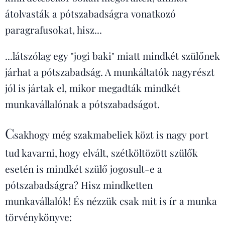
átolvasták a pótszabadságra vonatkozó
paragrafusokat, hisz...
...látszólag egy "jogi baki" miatt mindkét szülőnek
járhat a pótszabadság. A munkáltatók nagyrészt
jól is jártak el, mikor megadták mindkét
munkavállalónak a pótszabadságot.
C
sakhogy még szakmabeliek közt is nagy port
tud kavarni, hogy elvált, szétköltözött szülők
esetén is mindkét szülő jogosult-e a
pótszabadságra? Hisz mindketten
munkavállalók! És nézzük csak mit is ír a munka
törvénykönyve: