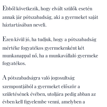
E
bből következik, hogy elvált szülők esetén
annak jár pótszabadság, aki a gyermeket saját
háztartásában neveli.
E
zen kívül jó, ha tudjuk, hogy a pótszabadság
mértéke fogyatékos gyermekenként két
munkanappal nő, ha a munkavállaló gyermeke
fogyatékos.
A
pótszabadságra való jogosultság
szempontjából a gyermeket először a
születésének évében, utoljára pedig abban az
évben kell figyelembe venni, amelyben a