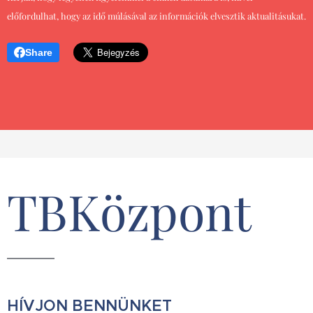
előfordulhat, hogy az idő múlásával az információk elvesztik aktualitásukat.
Share
TBKözpont
HÍVJON BENNÜNKET