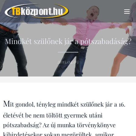
Mindkét szülőnek jár a pótszabadáság?
2015.04.05
M
it gondol, tényleg mindkét szülőnek jár a 16.
életévét be nem töltött gyermek utáni
pótszabadság? Az új munka törvénykönyve
kihirdetésekor sokan megörültek, amikor